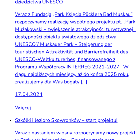
dziedzictwa UNESCO
Wraz z Fundacją „Park Księcia Pücklera Bad Muskau”
rozpoczynamy realizację wspólnego projektu pt. „Park
Mużakowski – zwiększenie atrakcyjności turystycznej i
dostępności obiektu światowego dziedzictwa
UNESCO”/ Muskauer Park – Steigerung der
touristischen Attraktivität und Barrierefreiheit des
UNESCO-Weltkulturerbes, finansowanego z
Programu Współpracy INTERREG 2021-2027. W
ciągu najbliższych miesięcy, aż do końca 2025 roku,
zrealizujemy dla Was bogaty […]
17.04.2024
Więcej
Szkółki i Jezioro Skowronków – start projektu!
Wraz z nastaniem wiosny rozpoczynamy nowy projekt