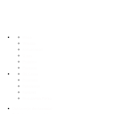
Mapa
Wiedza
Aktualności
O nas
Projekty
Postacie
Oś Czasu
Przyroda
Publikacje
Kontakt
Regulamin Parku
Deklaracja dostępności