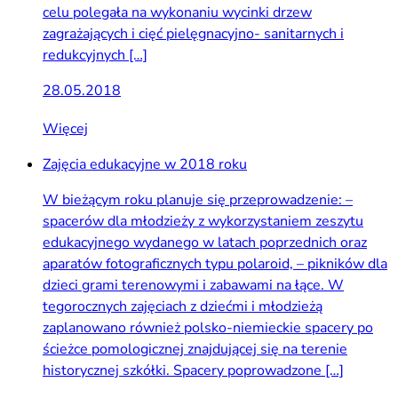
celu polegała na wykonaniu wycinki drzew
zagrażających i cięć pielęgnacyjno- sanitarnych i
redukcyjnych […]
28.05.2018
Więcej
Zajęcia edukacyjne w 2018 roku
W bieżącym roku planuje się przeprowadzenie: –
spacerów dla młodzieży z wykorzystaniem zeszytu
edukacyjnego wydanego w latach poprzednich oraz
aparatów fotograficznych typu polaroid, – pikników dla
dzieci grami terenowymi i zabawami na łące. W
tegorocznych zajęciach z dziećmi i młodzieżą
zaplanowano również polsko-niemieckie spacery po
ścieżce pomologicznej znajdującej się na terenie
historycznej szkółki. Spacery poprowadzone […]