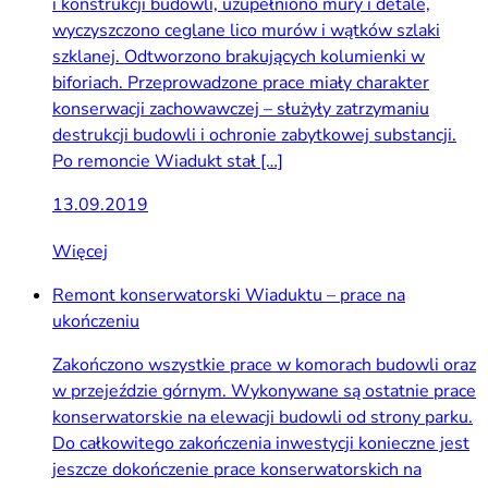
i konstrukcji budowli, uzupełniono mury i detale,
wyczyszczono ceglane lico murów i wątków szlaki
szklanej. Odtworzono brakujących kolumienki w
biforiach. Przeprowadzone prace miały charakter
konserwacji zachowawczej – służyły zatrzymaniu
destrukcji budowli i ochronie zabytkowej substancji.
Po remoncie Wiadukt stał […]
13.09.2019
Więcej
Remont konserwatorski Wiaduktu – prace na
ukończeniu
Zakończono wszystkie prace w komorach budowli oraz
w przejeździe górnym. Wykonywane są ostatnie prace
konserwatorskie na elewacji budowli od strony parku.
Do całkowitego zakończenia inwestycji konieczne jest
jeszcze dokończenie prace konserwatorskich na