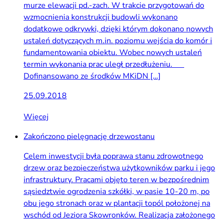
murze elewacji pd.-zach. W trakcie przygotowań do
wzmocnienia konstrukcji budowli wykonano
dodatkowe odkrywki, dzięki którym dokonano nowych
ustaleń dotyczących m.in. poziomu wejścia do komór i
fundamentowania obiektu. Wobec nowych ustaleń
termin wykonania prac uległ przedłużeniu.
Dofinansowano ze środków MKiDN […]
25.09.2018
Więcej
Zakończono pielęgnację drzewostanu
Celem inwestycji była poprawa stanu zdrowotnego
drzew oraz bezpieczeństwa użytkowników parku i jego
infrastruktury. Pracami objęto teren w bezpośrednim
sąsiedztwie ogrodzenia szkółki, w pasie 10-20 m, po
obu jego stronach oraz w plantacji topól położonej na
wschód od Jeziora Skowronków. Realizacja założonego