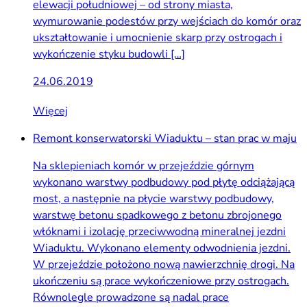
elewacji południowej – od strony miasta,
wymurowanie podestów przy wejściach do komór oraz
ukształtowanie i umocnienie skarp przy ostrogach i
wykończenie styku budowli […]
24.06.2019
Więcej
Remont konserwatorski Wiaduktu – stan prac w maju
Na sklepieniach komór w przejeździe górnym
wykonano warstwy podbudowy pod płytę odciążającą
most, a następnie na płycie warstwy podbudowy,
warstwę betonu spadkowego z betonu zbrojonego
włóknami i izolację przeciwwodną mineralnej jezdni
Wiaduktu. Wykonano elementy odwodnienia jezdni.
W przejeździe położono nową nawierzchnię drogi. Na
ukończeniu są prace wykończeniowe przy ostrogach.
Równolegle prowadzone są nadal prace