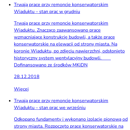
Trwają prace przy remoncie konserwatorskim
Wiaduktu – stan prac w grudniu
Trwają prace przy remoncie konserwatorskim
Wiaduktu. Znacząco zaawansowano prace
wzmacniające konstrukcję budowli, a także prace
konserwatorskie na elewacji od strony miasta. Na
koronie Wiaduktu, po zdjęciu nawierzchni, odsłonięto
historyczny system wentylacyjny budowli.
Dofinansowano ze środków MKiDN
28.12.2018
Więcej
Trwają prace przy remoncie konserwatorskim
Wiaduktu – stan prac we wrześniu
Odkopano fundamenty i wykonano izolację pionową od
strony miasta. Rozpoczęto prace konserwatorskie na