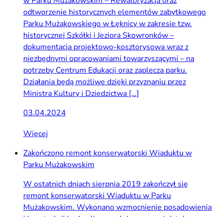
w Parku Mużakowskim – Rewaloryzacja oraz
odtworzenie historycznych elementów zabytkowego
Parku Mużakowskiego w Łęknicy w zakresie tzw.
historycznej Szkółki i Jeziora Skowronków –
dokumentacja projektowo-kosztorysowa wraz z
niezbędnymi opracowaniami towarzyszącymi – na
potrzeby Centrum Edukacji oraz zaplecza parku.
Działania będą możliwe dzięki przyznaniu przez
Ministra Kultury i Dziedzictwa […]
03.04.2024
Więcej
Zakończono remont konserwatorski Wiaduktu w
Parku Mużakowskim
W ostatnich dniach sierpnia 2019 zakończył się
remont konserwatorski Wiaduktu w Parku
Mużakowskim. Wykonano wzmocnienie posadowienia