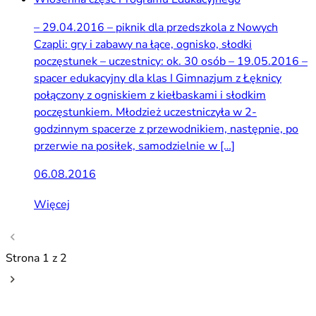
– 29.04.2016 – piknik dla przedszkola z Nowych
Czapli: gry i zabawy na łące, ognisko, słodki
poczęstunek – uczestnicy: ok. 30 osób – 19.05.2016 –
spacer edukacyjny dla klas I Gimnazjum z Łęknicy
połączony z ogniskiem z kiełbaskami i słodkim
poczęstunkiem. Młodzież uczestniczyła w 2-
godzinnym spacerze z przewodnikiem, następnie, po
przerwie na posiłek, samodzielnie w […]
06.08.2016
Więcej
Strona 1 z 2