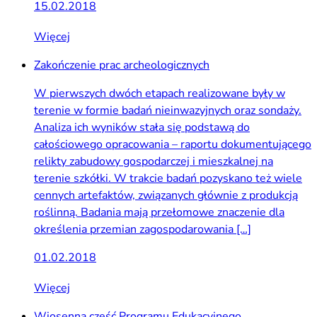
15.02.2018
Więcej
Zakończenie prac archeologicznych
W pierwszych dwóch etapach realizowane były w
terenie w formie badań nieinwazyjnych oraz sondaży.
Analiza ich wyników stała się podstawą do
całościowego opracowania – raportu dokumentującego
relikty zabudowy gospodarczej i mieszkalnej na
terenie szkółki. W trakcie badań pozyskano też wiele
cennych artefaktów, związanych głównie z produkcją
roślinną. Badania mają przełomowe znaczenie dla
określenia przemian zagospodarowania […]
01.02.2018
Więcej
Wiosenna część Programu Edukacyjnego